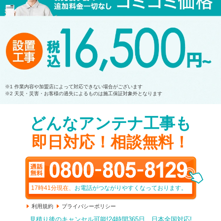
他社との比較
当サイトスタッフから
お客様の声
お急ぎの方へ
よくあるご質問
無料相談窓口
プライバシーポリシー
※1 作業内容や加盟店によって対応できない場合がございます
無料現地調査
サイトポリシー
※2 天災・災害・お客様の過失によるものは施工保証対象外となります
どんなアンテナ工事も
無料現地調査で何するの？
サイトマップ
即日対応！相談無料！
閉じる
17時41分
現在、
お電話がつながりやすくなっております。
利用規約
プライバシーポリシー
見積り後のキャンセル可能!24時間365日、日本全国対応!