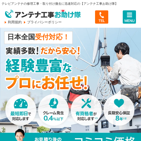
テレビアンテナの修理工事・取り付け撤去に迅速対応の【アンテナ工事お助け隊】
利用規約
プライバシーポリシー
トップ
日本全国
受付対応！
料金のご案内
最新情報・レポート
サービスについて
アンテナ工事お助け隊とは
会社概要
お客様のご依頼傾向
会社概要
無料メール相談へ
ご相談から作業完了まで
スタッフ紹介