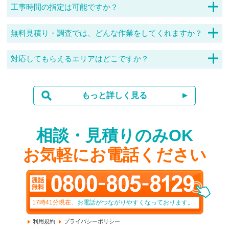
店にご連絡ください。場合によっては、再度施工料金が発生し
工事時間の指定は可能ですか？
ますので、ご了承ください。
可能でございます。依頼受付の混雑によっては、こちらからお
願いさせていただく場合もありますが、日時指定が必要な場合
無料見積り・調査では、どんな作業をしてくれますか？
はお申し付けください。
アンテナのタイプや設置部分、受信状況などを確認し、計算し
た見積りを提示いたします。見積りのみも可能で、工事の施工
対応してもらえるエリアはどこですか？
までは、料金は発生しません。24時間365日体制で受付対応し
山間部でのテレビ受信は、地デジ対応でだいぶ改善されていま
ておりますので、お気軽にご相談ください。
すので一度お問い合わせください。電波が弱い場合に、取り付
けられる装置もありますので事前にご相談くだされば対応しま
もっと詳しく見る
す。
相談・見積りのみOK
お気軽にお電話ください
17時41分
現在、
お電話がつながりやすくなっております。
利用規約
プライバシーポリシー