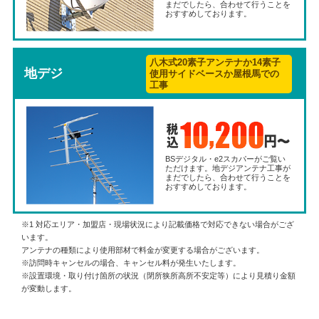
まだでしたら、合わせて行うことを
おすすめしております。
八木式20素子アンテナか14素子
地デジ
使用サイドベースか屋根馬での
工事
BSデジタル・e2スカパーがご覧い
ただけます。地デジアンテナ工事が
まだでしたら、合わせて行うことを
おすすめしております。
※1 対応エリア・加盟店・現場状況により記載価格で対応できない場合がござ
います。
アンテナの種類により使用部材で料金が変更する場合がございます。
※訪問時キャンセルの場合、キャンセル料が発生いたします。
※設置環境・取り付け箇所の状況（閉所狭所高所不安定等）により見積り金額
が変動します。