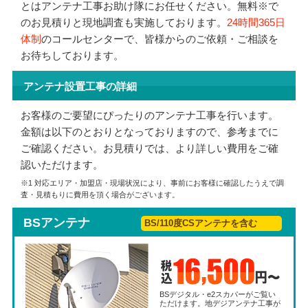
とはアンテナ工事お助け隊にお任せください。無料※で
のお見積りと現地調査も実施しております。
24時間365日
体制
のコールセンターで、皆様からのご依頼・ご相談を
お待ちしております。
アンテナ設置工事の詳細
お客様のご要望にぴったりのアンテナ工事を行います。
金額は以下のとおりとなっておりますので、参考までに
ご確認ください。お見積りでは、より詳しい費用をご確
認いただけます。
※1 対応エリア・加盟店・現場状況により、事前にお客様に確認したうえで調
査・見積もりに費用を頂く場合がございます。
BSアンテナ
BS/110度CSアンテナを含む
BSデジタル・e2スカパーがご覧い
ただけます。地デジアンテナ工事が