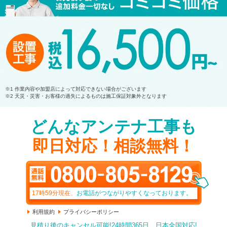
他社との比較
当サイトスタッフから
お客様の声
お急ぎの方へ
よくあるご質問
無料相談窓口
プライバシーポリシー
※1 作業内容や加盟店によって対応できない場合がございます
無料現地調査
サイトポリシー
※2 天災・災害・お客様の過失によるものは施工保証対象外となります
どんなアンテナ工事も
無料現地調査で何するの？
サイトマップ
即日対応！相談無料！
閉じる
17時59分
現在、
お電話がつながりやすくなっております。
利用規約
プライバシーポリシー
見積り後のキャンセル可能!24時間365日、日本全国対応!