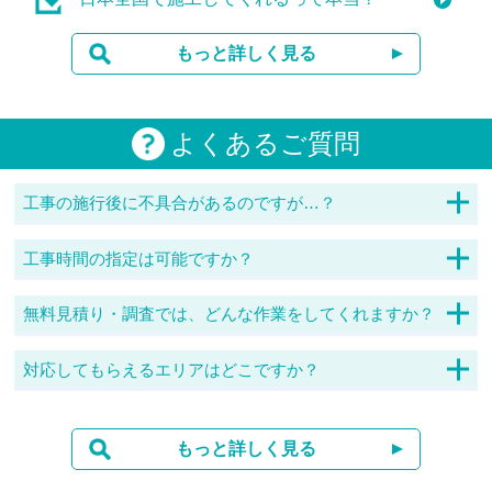
もっと詳しく見る
よくあるご質問
工事の施行後に不具合があるのですが…？
経年劣化などのさまざまな原因がありますので、対応した加盟
店にご連絡ください。場合によっては、再度施工料金が発生し
工事時間の指定は可能ですか？
ますので、ご了承ください。
可能でございます。依頼受付の混雑によっては、こちらからお
願いさせていただく場合もありますが、日時指定が必要な場合
無料見積り・調査では、どんな作業をしてくれますか？
はお申し付けください。
アンテナのタイプや設置部分、受信状況などを確認し、計算し
た見積りを提示いたします。見積りのみも可能で、工事の施工
対応してもらえるエリアはどこですか？
までは、料金は発生しません。24時間365日体制で受付対応し
山間部でのテレビ受信は、地デジ対応でだいぶ改善されていま
ておりますので、お気軽にご相談ください。
すので一度お問い合わせください。電波が弱い場合に、取り付
けられる装置もありますので事前にご相談くだされば対応しま
もっと詳しく見る
す。