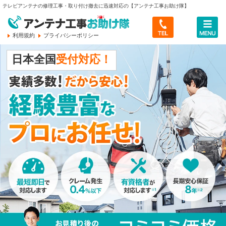
テレビアンテナの修理工事・取り付け撤去に迅速対応の【アンテナ工事お助け隊】
利用規約
プライバシーポリシー
トップ
日本全国
受付対応！
料金のご案内
最新情報・レポート
サービスについて
アンテナ工事お助け隊とは
会社概要
お客様のご依頼傾向
会社概要
無料メール相談へ
ご相談から作業完了まで
スタッフ紹介