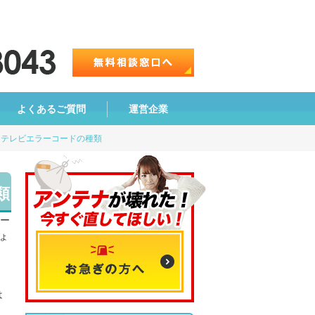
よくあるご質問
運営企業
？テレビエラーコードの種類
類
コー
ょ
は