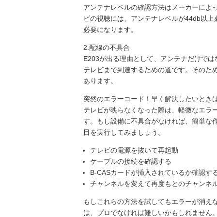
アンテナレベルの確認方法はメーカーによ
ビの視聴には、アンテナレベルが44db以
必要になります。
2.配線の不具合
E203が出る理由として、アンテナだけで
テレビまで到達するための道です。そのため
あります。
突然のエラーコード！早く解決したいときは...
テレビが映らなくなった際は、軽微なエラ
す。もし設備に不具合がなければ、簡単な
目を実行してみましょう。
テレビの電源を抜いて再起動
ケーブルの接続を確認する
B-CASカードが挿入されているか確認す
チャンネルを変えて再度もとのチャンネ
もしこれらの方法を試してもエラーが消え
は、プロでなければ難しいかもしれません