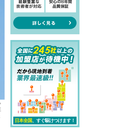
っ
正
ょ
日本全国
、すぐ駆けつけます！