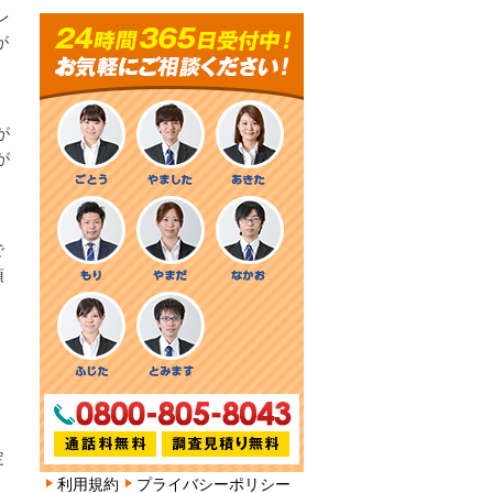
レ
が
が
が
で
項
定
利用規約
プライバシーポリシー