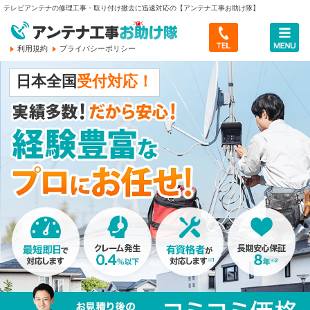
テレビアンテナの修理工事・取り付け撤去に迅速対応の【アンテナ工事お助け隊】
利用規約
プライバシーポリシー
トップ
日本全国
受付対応！
料金のご案内
最新情報・レポート
サービスについて
アンテナ工事お助け隊とは
会社概要
お客様のご依頼傾向
会社概要
無料メール相談へ
ご相談から作業完了まで
スタッフ紹介