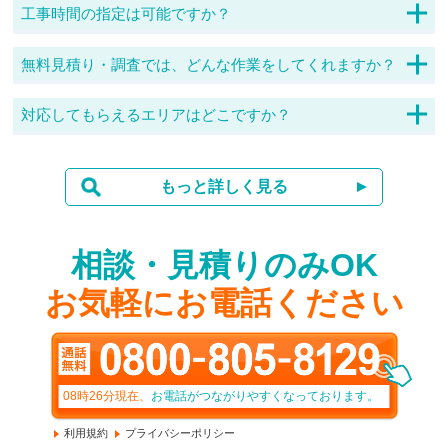
店にご連絡ください。場合によっては、再度施工料金が発生し
工事時間の指定は可能ですか？
ますので、ご了承ください。
可能でございます。依頼受付の混雑によっては、こちらからお
願いさせていただく場合もありますが、日時指定が必要な場合
無料見積り・調査では、どんな作業をしてくれますか？
はお申し付けください。
アンテナのタイプや設置部分、受信状況などを確認し、計算し
た見積りを提示いたします。見積りのみも可能で、工事の施工
対応してもらえるエリアはどこですか？
までは、料金は発生しません。24時間365日体制で受付対応し
山間部でのテレビ受信は、地デジ対応でだいぶ改善されていま
ておりますので、お気軽にご相談ください。
すので一度お問い合わせください。電波が弱い場合に、取り付
けられる装置もありますので事前にご相談くだされば対応しま
もっと詳しく見る
す。
相談・見積りのみOK
お気軽にお電話ください
08時26分
現在、
お電話がつながりやすくなっております。
利用規約
プライバシーポリシー