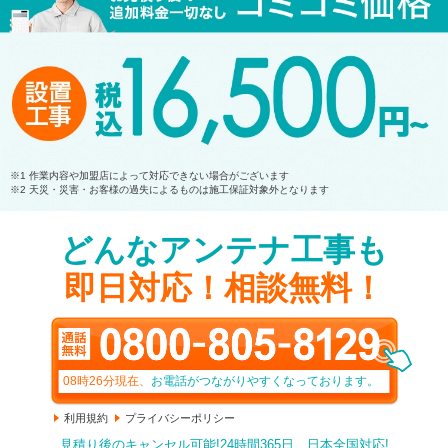
他社との比較
当サイトスタッフから
お客様の声
お急ぎの方へ
よくあるご質問
無料相談窓口
プライバシーポリシー
※1 作業内容や加盟店によって対応できない場合がございます
無料現地調査
サイトポリシー
※2 天災・災害・お客様の過失によるものは施工保証対象外となります
どんなアンテナ工事も
無料現地調査で何するの？
サイトマップ
即日対応！相談無料！
閉じる
08時26分
現在、
お電話がつながりやすくなっております。
利用規約
プライバシーポリシー
見積り後のキャンセル可能!24時間365日、日本全国対応!